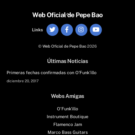
Back
Web Oficial de Pepe Bao
To
Twitter
Facebook
Instagram
YouTube
Top
Links
©
Web Oficial de Pepe Bao
2026
Últimas Noticias
Primeras fechas confirmadas con O’Funk’illo
diciembre 20, 2017
Webs Amigas
O'Funk'illo
Instrument Boutique
Flamenco Jam
Marco Bass Guitars