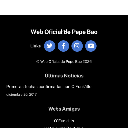
Back
Web Oficial de Pepe Bao
To
Twitter
Facebook
Instagram
YouTube
Top
Links
©
Web Oficial de Pepe Bao
2026
Últimas Noticias
Primeras fechas confirmadas con O’Funk’illo
diciembre 20, 2017
Webs Amigas
O'Funk'illo