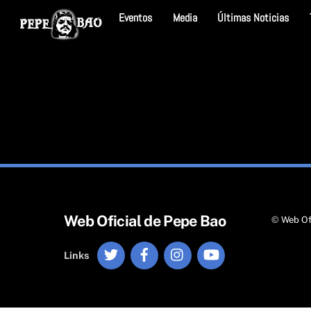
Skip
Eventos
Media
Últimas Noticias
to
content
Web Oficial de Pepe Bao
©
Web Of
Twitter
Facebook
Instagram
YouTube
Links