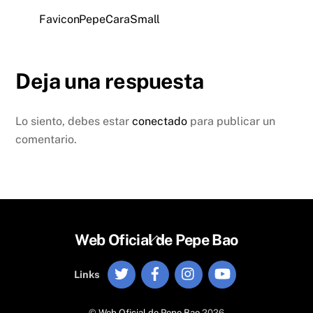
FaviconPepeCaraSmall
Deja una respuesta
Lo siento, debes estar
conectado
para publicar un
comentario.
Back
Web Oficial de Pepe Bao
To
Twitter
Facebook
Instagram
YouTube
Top
Links
©
Web Oficial de Pepe Bao
2026