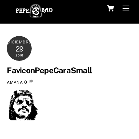
Skip
Cart
Men
to
content
DICIEMBRE
29
2016
FaviconPepeCaraSmall
0
AMANA