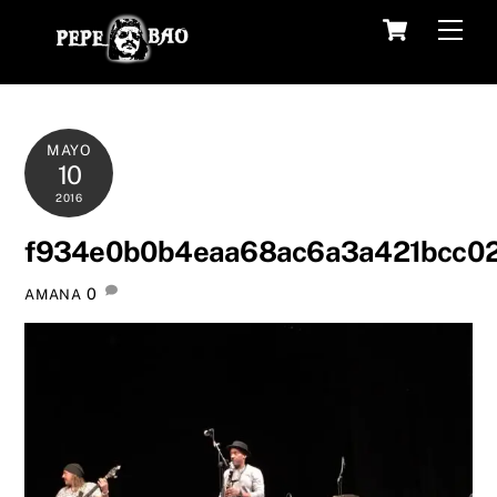
Skip
Cart
Men
to
content
MAYO
10
2016
f934e0b0b4eaa68ac6a3a421bcc0
0
AMANA