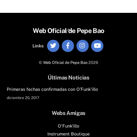
Back
Web Oficial de Pepe Bao
To
Twitter
Facebook
Instagram
YouTube
Top
Links
©
Web Oficial de Pepe Bao
2026
Últimas Noticias
Primeras fechas confirmadas con O’Funk’illo
diciembre 20, 2017
Webs Amigas
O'Funk'illo
Instrument Boutique