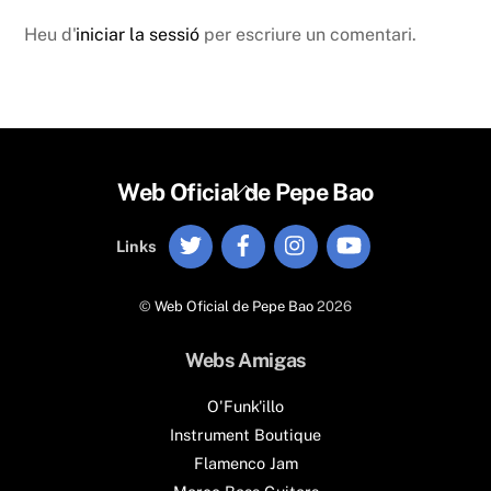
Heu d'
iniciar la sessió
per escriure un comentari.
Back
Web Oficial de Pepe Bao
To
Twitter
Facebook
Instagram
YouTube
Top
Links
©
Web Oficial de Pepe Bao
2026
Webs Amigas
O'Funk'illo
Instrument Boutique
Flamenco Jam