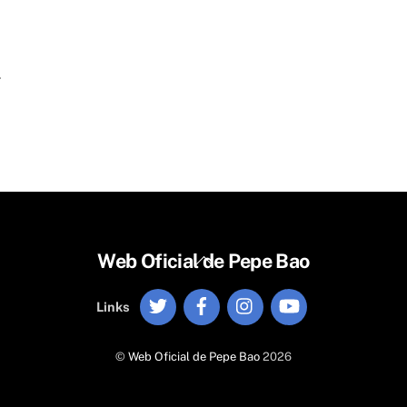
.
Back
Web Oficial de Pepe Bao
To
Twitter
Facebook
Instagram
YouTube
Top
Links
©
Web Oficial de Pepe Bao
2026