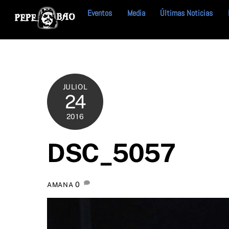
Skip
Eventos
Media
Últimas Noticias
to
content
JULIOL
24
2016
DSC_5057
0
AMANA