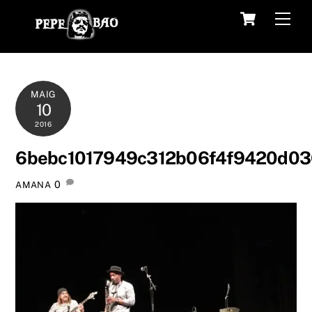
Skip
Cart
Men
to
content
MAIG
10
2016
6bebc1017949c312b06f4f9420d0
0
AMANA