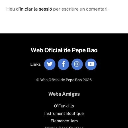
Heu d'
iniciar la sessió
per escriure un comentari.
Back
Web Oficial de Pepe Bao
To
Twitter
Facebook
Instagram
YouTube
Top
Links
©
Web Oficial de Pepe Bao
2026
Webs Amigas
O'Funk'illo
Instrument Boutique
Flamenco Jam