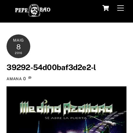
Skip
Cart
Men
to
content
MAIG
8
2016
39292-54d00baf3d2e2-l
0
AMANA