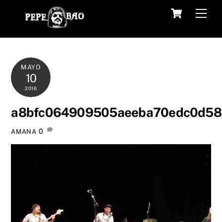
Skip
Cart
Men
to
content
MAYO
10
2016
a8bfc064909505aeeba70edc0d58
0
AMANA