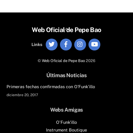
Back
Web Oficial de Pepe Bao
To
Twitter
Facebook
Instagram
YouTube
Top
Links
©
Web Oficial de Pepe Bao
2026
Últimas Noticias
Primeras fechas confirmadas con O’Funk’illo
diciembre 20, 2017
Webs Amigas
O'Funk'illo
Instrument Boutique